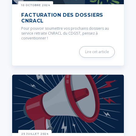
10 OCTOBRE 2024
FACTURATION DES DOSSIERS
CNRACL
Pour pouvoir soumettre vos prochains dossiers au
service retraite CNRACL du CDG57, pensez à
conventionner !
Lire cet article
25 JUILLET 2024