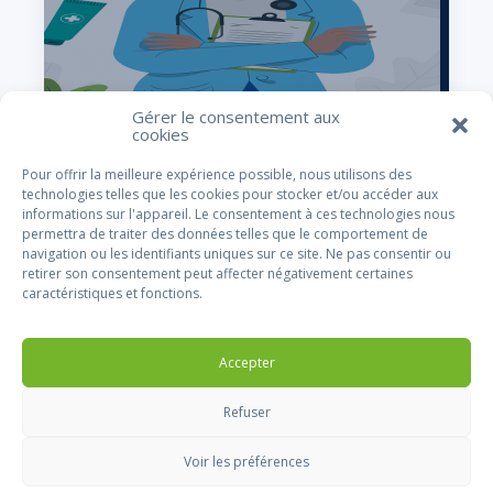
Gérer le consentement aux
cookies
20 JUILLET 2023
SUPPRESSION DU JOUR DE
Pour offrir la meilleure expérience possible, nous utilisons des
CARENCE EN CAS D’ARRÊT DE
technologies telles que les cookies pour stocker et/ou accéder aux
TRAVAIL LIÉ À UNE
informations sur l'appareil. Le consentement à ces technologies nous
INTERRUPTION SPONTANÉE DE
permettra de traiter des données telles que le comportement de
GROSSESSE
navigation ou les identifiants uniques sur ce site. Ne pas consentir ou
retirer son consentement peut affecter négativement certaines
Suppression du jour de carence en cas d’arrêt de
caractéristiques et fonctions.
travail lié à une interruption spontanée de grossesse
Lire cet article
Accepter
Refuser
Voir les préférences
CDG57© 2019 - Tous droits réservés