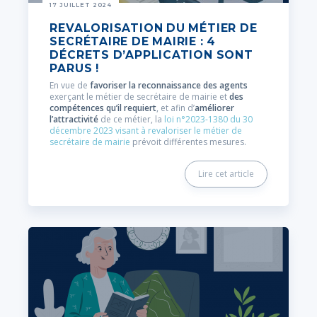
17 JUILLET 2024
REVALORISATION DU MÉTIER DE
SECRÉTAIRE DE MAIRIE : 4
DÉCRETS D’APPLICATION SONT
PARUS !
En vue de
favoriser la reconnaissance des agents
exerçant le métier de secrétaire de mairie et
des
compétences qu’il requiert
, et afin d’
améliorer
l’attractivité
de ce métier, la
loi n°2023-1380 du 30
décembre 2023 visant à revaloriser le métier de
secrétaire de mairie
prévoit différentes mesures.
Lire cet article