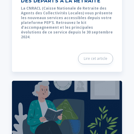
DES DÉPARTS À LA RETRAITE
La CNRACL (Caisse Nationale de Retraite des
Agents des Collectivités Locales) vous présente
les nouveaux services accessibles depuis votre
plateforme PEP’S. Retrouvez le kit
d’accompagnement et les principales
évolutions de ce service depuis le 30 septembre
2024.
Lire cet article